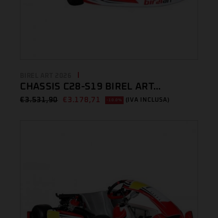
BIREL ART 2026
CHASSIS C28-S19 BIREL ART...
€
3.531,90
€
3.178,71
(IVA INCLUSA)
-10.0%