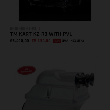
ENGINES KZ-R3
TM KART KZ-R3 WITH PVL
€
5.400,00
€
5.130,00
(IVA INCLUSA)
-5.0%