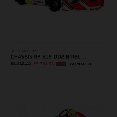
BIREL ART 2026
CHASSIS RY-S19-DD2 BIREL ...
€
6.368,40
€
5.731,56
(IVA INCLUSA)
-10.0%