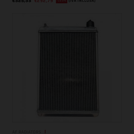
€
325,33
€
292,79
(IVA INCLUSA)
-10.0%
AF RADIATORS