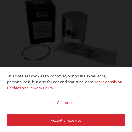
This site uses cookies to improve your online experience,
personalize it, but also for ads and statistical data.
More details on
Cookies and Privacy Policy.
PISTONS AND COMBUS...
KIT 4 PISTONS VERTEX NEW ...
Customize
€
410,94
€
349,30
(IVA INCLUSA)
-15.0%
Accept all cookies