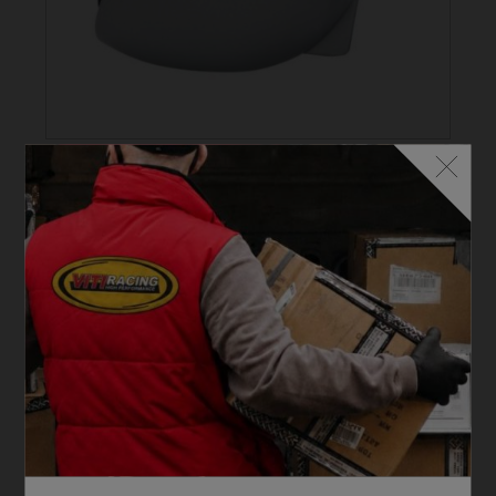
INTAKE SILENCERS K...
AIR BOX POWER BASE 23
€
125,48 ...
(IVA INCLUSA)