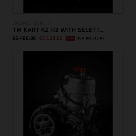
ENGINES KZ-R3
TM KART KZ-R3 WITH SELETT...
€
5.400,00
€
5.130,00
(IVA INCLUSA)
-5.0%