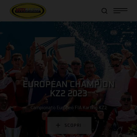
Item added to cart!
View Cart
or
Continue shopping
EUROPEAN CHAMPION
KZ2 2022
Campionato Europeo FIA Karting KZ2
SCOPRI